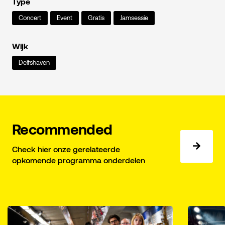
Type
Concert
Event
Gratis
Jamsessie
Wijk
Delfshaven
Recommended
Check hier onze gerelateerde
opkomende programma onderdelen