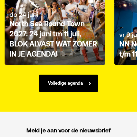
do 24 juni
North Sea Round Town
2027: 24 juni tm 11 juli,
vr 9 ju
BLOK ALVAST WAT ZOMER
NN No
IN JE AGENDA!
t/m 1
Volledige agenda
Meld je aan voor de nieuwsbrief