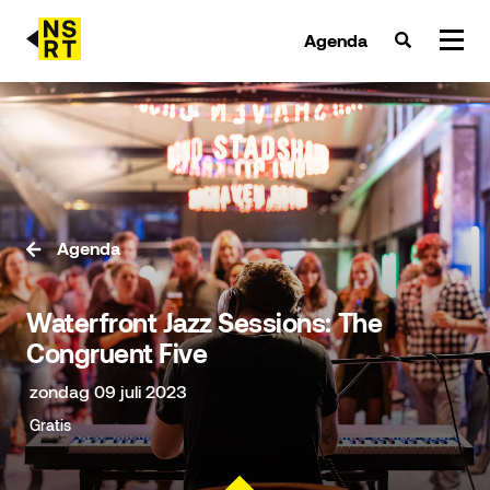
Agenda
agenda & tickets
nieuws
team
Agenda
over NSRT
Waterfront Jazz Sessions: The
partners
Congruent Five
zondag 09 juli 2023
Gratis