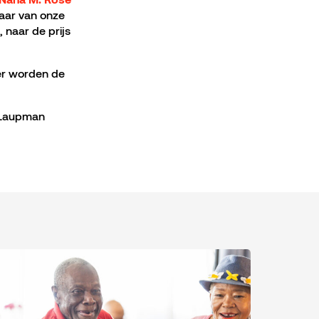
paar van onze
, naar de prijs
er worden de
 Laupman