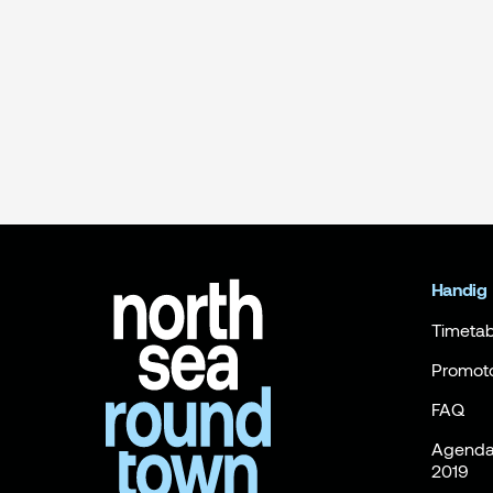
Handig
Timetab
Promot
FAQ
Agenda 
2019