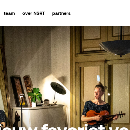
team
over NSRT
partners