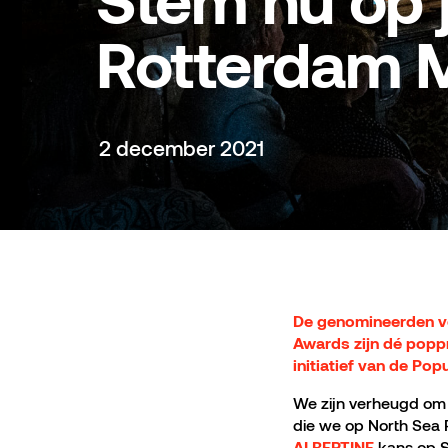
Stem nu op 
Rotterdam 
2 december 2021
De genomineerden vo
Awards zijn dé popp
initiatief van de
Popu
We zijn verheugd om t
die we op North Sea
kans op S
ALBERTINE