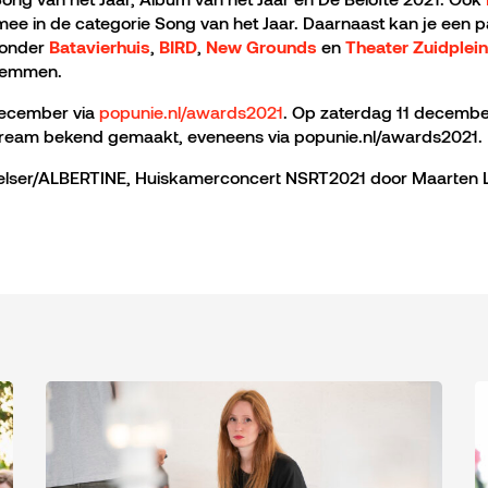
ee in de categorie Song van het Jaar. Daarnaast kan je een 
ronder
,
,
en
Batavierhuis
BIRD
New Grounds
Theater Zuidplein
temmen.
december via
popunie.nl/awards2021
. Op zaterdag 11 decemb
stream bekend gemaakt, eveneens via popunie.nl/awards2021.
elser/ALBERTINE, Huiskamerconcert NSRT2021 door Maarten