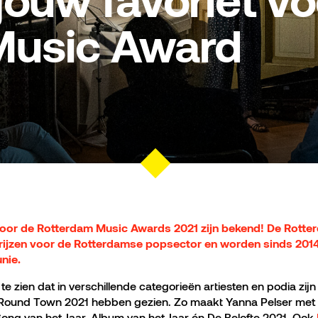
jouw favoriet v
Music Award
or de Rotterdam Music Awards 2021 zijn bekend! De Rotte
rijzen voor de Rotterdamse popsector en worden sinds 2014 
nie
.
e zien dat in verschillende categorieën artiesten en podia zi
 Round Town 2021 hebben gezien. Zo maakt Yanna Pelser met 
ong van het Jaar, Album van het Jaar én De Belofte 2021. Ook