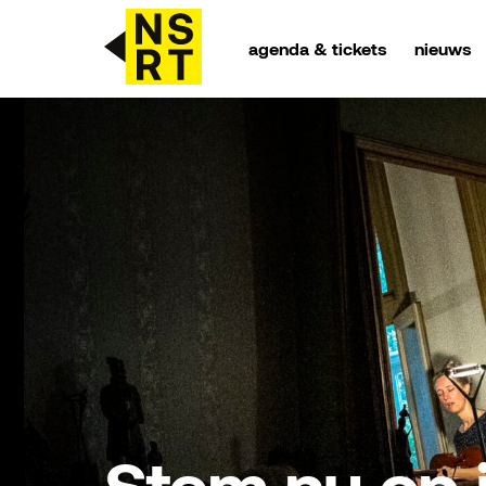
agenda & tickets
nieuws
agenda & tickets
nieuws
team
over NSRT
partners