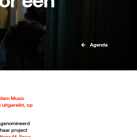
oor een
Agenda
rdam Music
uitgereikt, op
jn genomineerd
haar project
Nana M. Rose