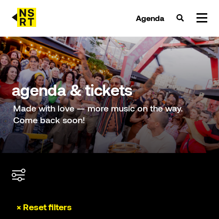
Agenda
agenda & tickets
nieuws
agenda & tickets
team
Made with love — more music on the way.
Come back soon!
over NSRT
partners
× Reset filters