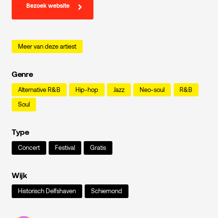
Bezoek website
Meer van deze artiest
Genre
Alternative R&B
Hip-hop
Jazz
Neo-soul
R&B
Soul
Type
Concert
Festival
Gratis
Wijk
Historisch Delfshaven
Schiemond