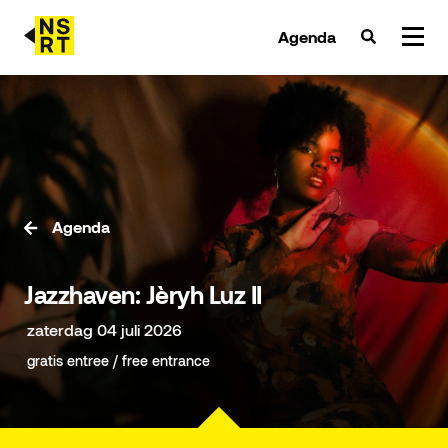
Agenda
agenda & tickets
nieuws
team
Agenda
over NSRT
Jazzhaven: Jèryh Luz II
partners
zaterdag 04 juli 2026
gratis entree / free entrance