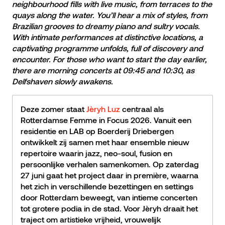
neighbourhood fills with live music, from terraces to the
quays along the water. You’ll hear a mix of styles, from
Brazilian grooves to dreamy piano and sultry vocals.
With intimate performances at distinctive locations, a
captivating programme unfolds, full of discovery and
encounter. For those who want to start the day earlier,
there are morning concerts at 09:45 and 10:30, as
Delfshaven slowly awakens.
Deze zomer staat
Jèryh Luz
centraal als
Rotterdamse Femme in Focus 2026. Vanuit een
residentie en LAB op Boerderij Driebergen
ontwikkelt zij samen met haar ensemble nieuw
repertoire waarin jazz, neo-soul, fusion en
persoonlijke verhalen samenkomen. Op zaterdag
27 juni gaat het project daar in première, waarna
het zich in verschillende bezettingen en settings
door Rotterdam beweegt, van intieme concerten
tot grotere podia in de stad. Voor Jèryh draait het
traject om artistieke vrijheid, vrouwelijk