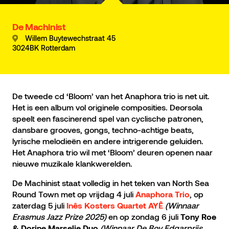
De Machinist
Willem Buytewechstraat 45
3024BK Rotterdam
De tweede cd ‘Bloom’ van het Anaphora trio is net uit.
Het is een album vol originele composities. Deorsola
speelt een fascinerend spel van cyclische patronen,
dansbare grooves, gongs, techno-achtige beats,
lyrische melodieën en andere intrigerende geluiden.
Het Anaphora trio wil met ‘Bloom’ deuren openen naar
nieuwe muzikale klankwerelden.
De Machinist staat volledig in het teken van North Sea
Round Town met op vrijdag 4 juli
, op
Anaphora Trio
zaterdag 5 juli
(Winnaar
Inês Kosters Quartet AYÊ
Erasmus Jazz Prize 2025)
en op zondag 6 juli
Tony Roe
(Winnaar De Boy Edgarprijs
& Dorine Marselje Duo