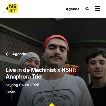
Agenda
agenda & tickets
nieuws
team
Agenda
over NSRT
Live in de Machinist x NSRT:
partners
Anaphora Trio
vrijdag 04 juli 2025
Gratis