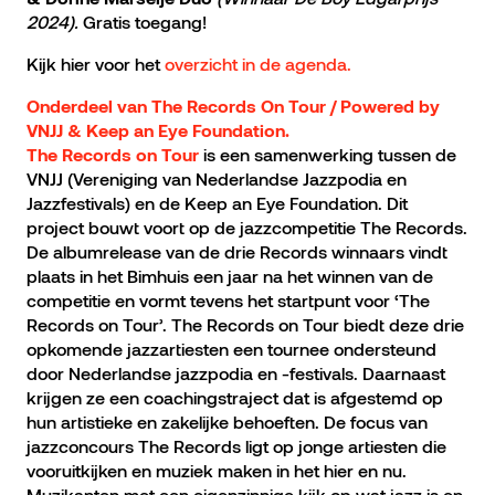
2024)
.
Gratis toegang!
Kijk hier voor het
overzicht in de agenda.
Onderdeel van The Records On Tour / Powered by
VNJJ & Keep an Eye Foundation.
is een samenwerking tussen de
The Records on Tour
VNJJ (Vereniging van Nederlandse Jazzpodia en
Jazzfestivals) en de Keep an Eye Foundation. Dit
project bouwt voort op de jazzcompetitie The Records.
De albumrelease van de drie Records winnaars vindt
plaats in het Bimhuis een jaar na het winnen van de
competitie en vormt tevens het startpunt voor ‘The
Records on Tour’. The Records on Tour biedt deze drie
opkomende jazzartiesten een tournee ondersteund
door Nederlandse jazzpodia en -festivals. Daarnaast
krijgen ze een coachingstraject dat is afgestemd op
hun artistieke en zakelijke behoeften. De focus van
jazzconcours The Records ligt op jonge artiesten die
vooruitkijken en muziek maken in het hier en nu.
Muzikanten met een eigenzinnige kijk op wat jazz is en