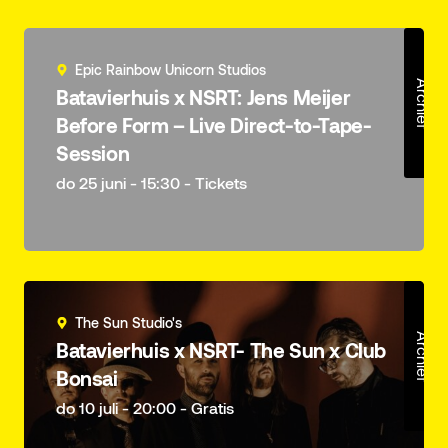
Epic Rainbow Unicorn Studios
Archief
Batavierhuis x NSRT: Jens Meijer
Before Form – Live Direct-to-Tape-
Session
do 25 juni - 15:30 - Tickets
The Sun Studio's
Archief
Batavierhuis x NSRT- The Sun x Club
Bonsai
do 10 juli - 20:00 - Gratis