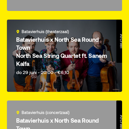
Batavierhuis (theaterzaal)
Archief
Batavierhuis x North Sea Round
Town
North Sea String Quartet ft. Sanem
Kalfa
do 29 juni - 20:00 - €6,10
Batavierhuis (concertzaal)
Archief
Batavierhuis x North Sea Round
Town