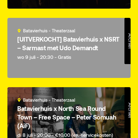
Batavierhuis - Theaterzaal
Archief
[UITVERKOCHT] Batavierhuis x NSRT
– Sarmast met Udo Demandt
wo 9 juli - 20:30 - Gratis
Batavierhuis - Theaterzaal
Archief
Batavierhuis x North Sea Round
Town – Free Space – Peter Somuah
(AiF)
di 8 juli - 20:00 - €10.00 (ex. servicekosten)