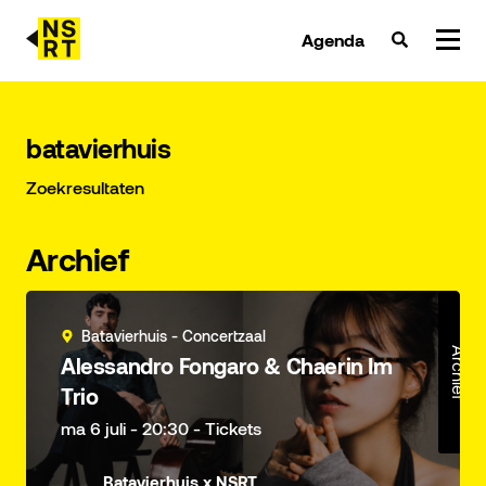
Agenda
agenda & tickets
batavierhuis
nieuws
Zoekresultaten
team
Archief
over NSRT
Batavierhuis - Concertzaal
partners
Archief
Alessandro Fongaro & Chaerin Im
Trio
ma 6 juli - 20:30 - Tickets
Batavierhuis x NSRT