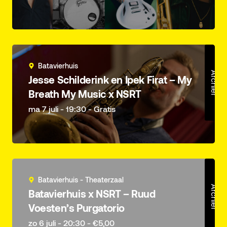
Batavierhuis
Archief
Jesse Schilderink en Ipek Firat – My
Breath My Music x NSRT
ma 7 juli - 19:30 - Gratis
Batavierhuis - Theaterzaal
Archief
Batavierhuis x NSRT – Ruud
Voesten’s Purgatorio
zo 6 juli - 20:30 - €5,00