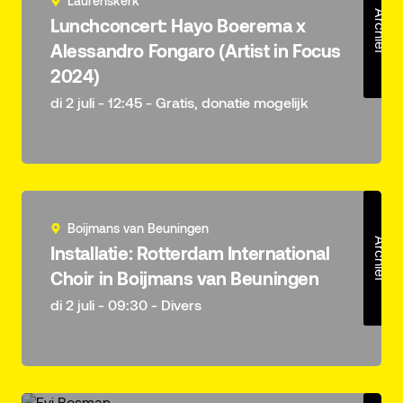
Laurenskerk
Archief
Lunchconcert: Hayo Boerema x
Alessandro Fongaro (Artist in Focus
2024)
di 2 juli - 12:45 - Gratis, donatie mogelijk
Boijmans van Beuningen
Archief
Installatie: Rotterdam International
Choir in Boijmans van Beuningen
di 2 juli - 09:30 - Divers