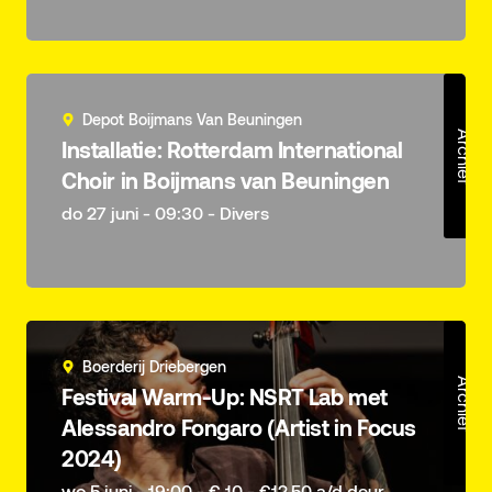
Depot Boijmans Van Beuningen
Archief
Installatie: Rotterdam International
Choir in Boijmans van Beuningen
do 27 juni - 09:30 - Divers
Boerderij Driebergen
Archief
Festival Warm-Up: NSRT Lab met
Alessandro Fongaro (Artist in Focus
2024)
wo 5 juni - 19:00 - € 10 - €12,50 a/d deur