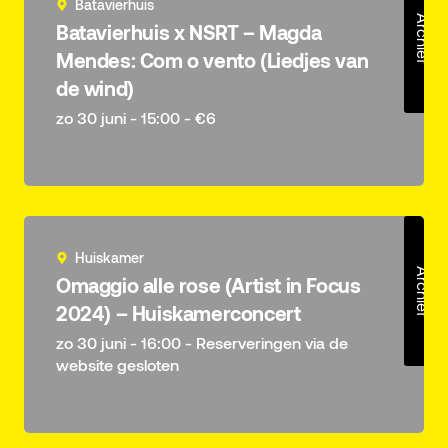
Batavierhuis
Archief
Batavierhuis x NSRT – Magda
Mendes: Com o vento (Liedjes van
de wind)
zo 30 juni - 15:00 - €6
Huiskamer
Archief
Omaggio alle rose (Artist in Focus
2024) – Huiskamerconcert
zo 30 juni - 16:00 - Reserveringen via de
website gesloten