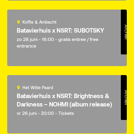
Koffie & Ambacht
Archief
Batavierhuis x NSRT: SUBOTSKY
zo 28 juni - 16:00 - gratis entree / free
entrance
Het Witte Paard
Archief
Batavierhuis x NSRT: Brightness &
Darkness – NOHMI (album release)
vr 26 juni - 20:00 - Tickets