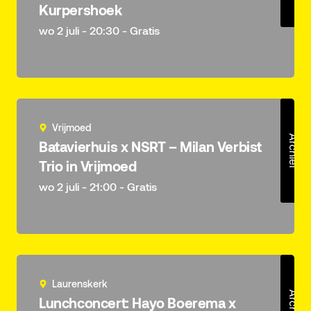
Kurpershoek
wo 2 juli - 20:30 - Gratis
Vrijmoed
Archief
Batavierhuis x NSRT – Milan Verbist
Trio in Vrijmoed
wo 2 juli - 21:00 - Gratis
Laurenskerk
Archief
Lunchconcert: Hayo Boerema x