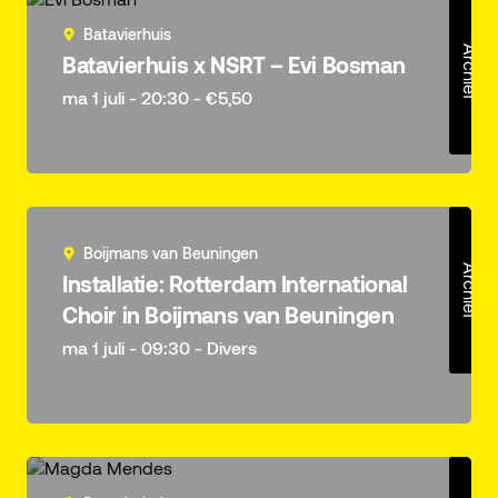
Batavierhuis
Archief
Batavierhuis x NSRT – Evi Bosman
ma 1 juli - 20:30 - €5,50
Boijmans van Beuningen
Archief
Installatie: Rotterdam International
Choir in Boijmans van Beuningen
ma 1 juli - 09:30 - Divers