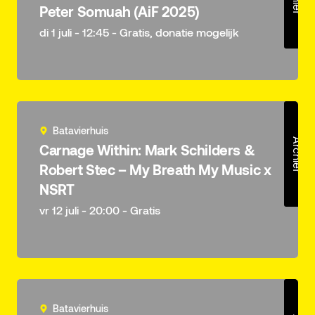
Peter Somuah (AiF 2025)
di 1 juli - 12:45 - Gratis, donatie mogelijk
Batavierhuis
Archief
Carnage Within: Mark Schilders &
Robert Stec – My Breath My Music x
NSRT
vr 12 juli - 20:00 - Gratis
Batavierhuis