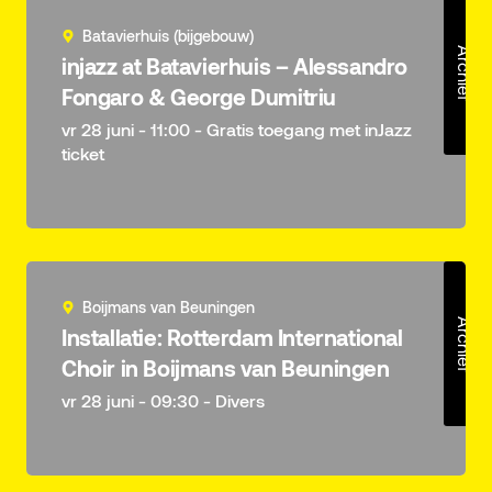
Batavierhuis (bijgebouw)
Archief
injazz at Batavierhuis – Alessandro
Fongaro & George Dumitriu
vr 28 juni - 11:00 - Gratis toegang met inJazz
ticket
Boijmans van Beuningen
Archief
Installatie: Rotterdam International
Choir in Boijmans van Beuningen
vr 28 juni - 09:30 - Divers