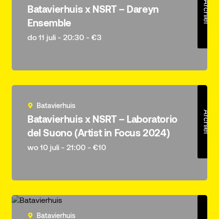
Archief
Batavierhuis x NSRT – Dareyn
Ensemble
do 11 juli - 20:30 - €3
Batavierhuis
Archief
Batavierhuis x NSRT – Laboratorio
del Suono (Artist in Focus 2024)
wo 10 juli - 21:00 - €10
Batavierhuis