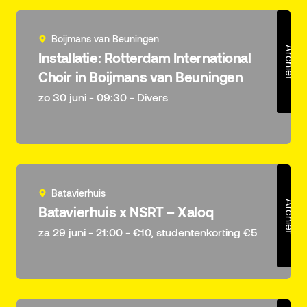
Boijmans van Beuningen
Archief
Installatie: Rotterdam International
Choir in Boijmans van Beuningen
zo 30 juni - 09:30 - Divers
Batavierhuis
Archief
Batavierhuis x NSRT – Xaloq
za 29 juni - 21:00 - €10, studentenkorting €5