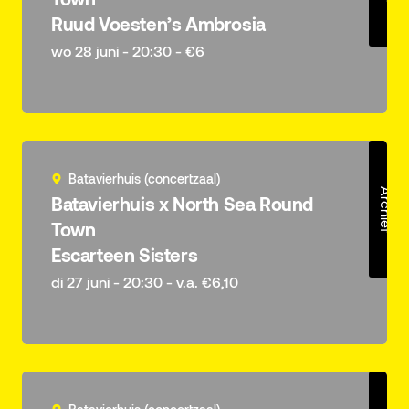
Ruud Voesten’s Ambrosia
wo 28 juni - 20:30 - €6
Batavierhuis (concertzaal)
Archief
Batavierhuis x North Sea Round
Town
Escarteen Sisters
di 27 juni - 20:30 - v.a. €6,10