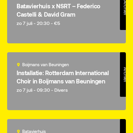
Archief
Batavierhuis x NSRT – Federico
Castelli & David Gram
zo 7 juli - 20:30 - €5
Boijmans van Beuningen
Archief
Installatie: Rotterdam International
Choir in Boijmans van Beuningen
zo 7 juli - 09:30 - Divers
Batavierhuis