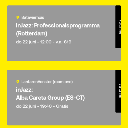
Batavierhuis
Archief
inJazz: Professionalsprogramma
(Rotterdam)
do 22 juni - 12:00 - v.a. €19
LantarenVenster (room one)
Archief
inJazz:
Alba Careta Group (ES-CT)
do 22 juni - 19:40 - Gratis