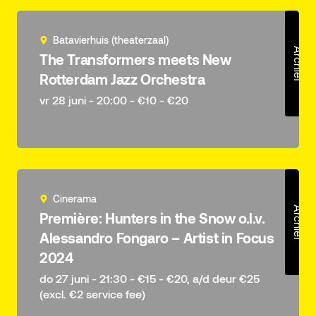
Batavierhuis (theaterzaal)
Archief
The Transformers meets New
Rotterdam Jazz Orchestra
vr 28 juni - 20:00 - €10 - €20
Cinerama
Archief
Première: Hunters in the Snow o.l.v.
Alessandro Fongaro – Artist in Focus
2024
do 27 juni - 21:30 - €15 - €20, a/d deur €25
(excl. €2 service fee)