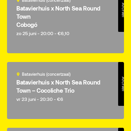
Batavierhuis (concertzaal)
Archief
Batavierhuis x North Sea Round
Town
Cobogó
zo 25 juni - 20:00 - €6,10
Batavierhuis (concertzaal)
Archief
Batavierhuis x North Sea Round
Town – Cocoliche Trio
vr 23 juni - 20:30 - €6