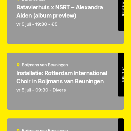
Archief
Batavierhuis x NSRT – Alexandra
Alden (album preview)
vr 5 juli - 19:30 - €5
Boijmans van Beuningen
Archief
Installatie: Rotterdam International
Choir in Boijmans van Beuningen
vr 5 juli - 09:30 - Divers
Boijmans van Beuningen