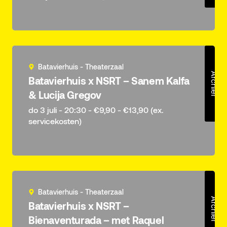
Batavierhuis - Theaterzaal
Archief
Batavierhuis x NSRT – Sanem Kalfa
& Lucija Gregov
do 3 juli - 20:30 - €9,90 - €13,90 (ex.
servicekosten)
Batavierhuis - Theaterzaal
Archief
Batavierhuis x NSRT –
Bienaventurada – met Raquel