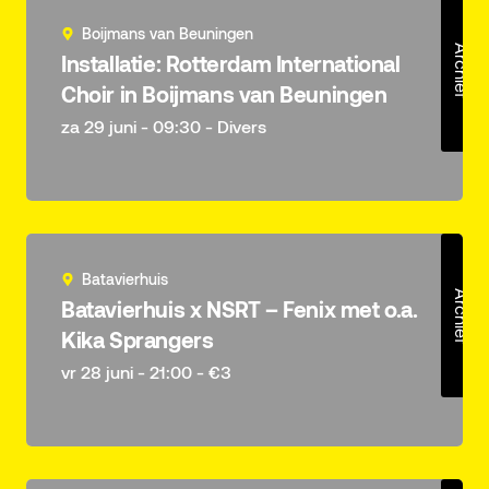
Boijmans van Beuningen
Archief
Installatie: Rotterdam International
Choir in Boijmans van Beuningen
za 29 juni - 09:30 - Divers
Batavierhuis
Archief
Batavierhuis x NSRT – Fenix met o.a.
Kika Sprangers
vr 28 juni - 21:00 - €3