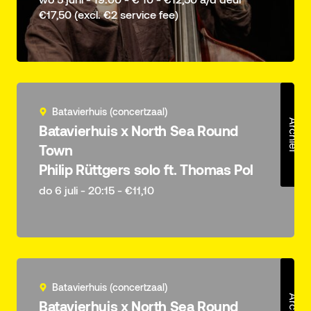
€17,50 (excl. €2 service fee)
Batavierhuis (concertzaal)
Archief
Batavierhuis x North Sea Round
Town
Philip Rüttgers solo ft. Thomas Pol
do 6 juli - 20:15 - €11,10
Batavierhuis (concertzaal)
Archief
Batavierhuis x North Sea Round