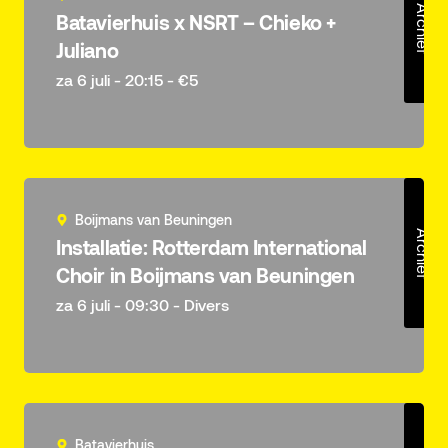
Archief
Batavierhuis x NSRT – Chieko +
Juliano
za 6 juli - 20:15 - €5
Boijmans van Beuningen
Archief
Installatie: Rotterdam International
Choir in Boijmans van Beuningen
za 6 juli - 09:30 - Divers
Batavierhuis