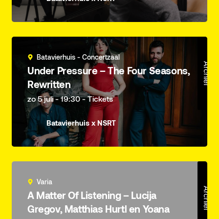
Batavierhuis - Concertzaal
Archief
Under Pressure – The Four Seasons,
Rewritten
zo 5 juli - 19:30 - Tickets
Batavierhuis x NSRT
Varia
Archief
A Matter Of Listening – Lucija
Gregov, Matthias Hurtl en Yoana