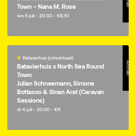
Town – Nana M. Rose
wo 5 juli - 20:30 - €6,10
Batavierhuis (concertzaal)
Archief
Batavierhuis x North Sea Round
Town
Julian Schneemann, Simone
Bottasso & Sinan Arat (Caravan
Sessions)
di 4 juli - 20:00 - €6